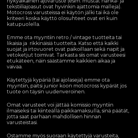
nykyaikainen ajovaruste (esim. mustat nahka- ja
tekstiiliajoasut ovat hyvinkin ajattomia malleja).
Motocross varusteissa ei käytön jälki tai ikä ole
kriteeri koska käyttö olosuhteet ovat eri kuin
katupuolella.
Emme ota myyntiin retro / vintage tuotteita
tai
likaisia ja rikkinäisiä tuotteita. Katso että kaikki
suojat ja irtovuoret ovat paikoillaan sekä napit ja
vetoketjut toimivat. Tarkasta siis omat varusteesi
etukäteen, näin säästämme kaikkien aikaa ja
vaivaa.
Käytettyjä kypäriä (tai ajolaseja) emme ota
myyntiin, paitsi junior koon motocross kypärät jos
tuote on täysin uudenveroinen.
Omat varusteet voi jättää komissio myyntiin
ilmaiseksi tai kiinteällä paikkamaksulla, sinä päätät,
jotta saat parhaan mahdollisen hinnan
varusteistasi.
Ostamme myös suoraan käytettyjä varusteita,