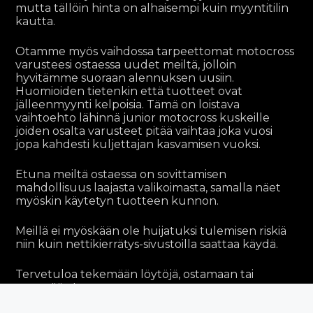
mutta tällöin hinta on alhaisempi kuin myyntitilin
kautta.
Otamme myös vaihdossa tarpeettomat motocross
varusteesi ostaessa uudet meiltä, jolloin
hyvitämme suoraan alennuksen uusiin.
Huomioiden tietenkin että tuotteet ovat
jälleenmyynti kelpoisia. Tämä on loistava
vaihtoehto lähinnä junior motocross kuskeille
joiden osalta varusteet pitää vaihtaa joka vuosi
jopa kahdesti kuljettajan kasvamisen vuoksi.
Etuna meiltä ostaessa on sovittamisen
mahdollisuus laajasta valikoimasta, samalla näet
myöskin käytetyn tuotteen kunnon.
Meillä ei myöskään ole huijatuksi tulemisen riskiä
niin kuin nettikierrätys-sivustoilla saattaa käydä.
Tervetuloa tekemään löytöjä, ostamaan tai
myymään !