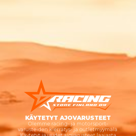
KÄYTETYT AJOVARUSTEET
Olemme racing- ja motorsport-
varusteiden kierrätys- ja outletmyymälä.
Käytetyt ja uudet ajovarusteet laajasta